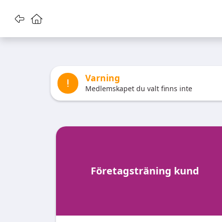
Gå tillbaka
Gå till startsidan
Varning
Medlemskapet du valt finns inte
Företagsträning kund