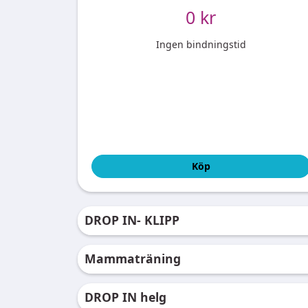
0 kr
Ingen bindningstid
Köp
DROP IN- KLIPP
Mammaträning
DROP IN helg